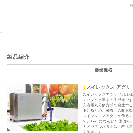
ー
製品紹介
農業機器
スイレックス アグリ
スイレックスアグリ（SUIR
ノバブル水素水の生成器です
交流電気分解方式で発生する
下げるため、栄養分の吸収効
スイレックスアグリが作るナノ
で、1ｍLになんど22億個
ナノバブル水素水は、酸化還
を防ぎます。