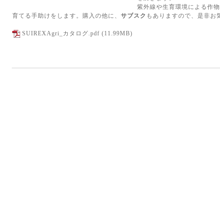
紫外線や生育環境による作物
育てる手助けをします。購入の他に、
サブスク
もありますので、是非お
SUIREXAgri_カタログ.pdf
(11.99MB)