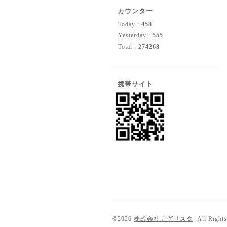
カウンター
Today :
458
Yesterday :
555
Total :
274268
携帯サイト
©2026
株式会社アグリスタ
. All Right