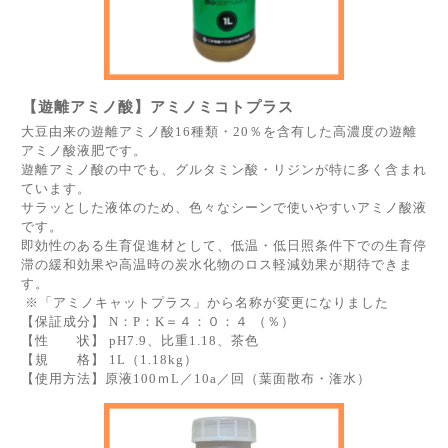
【遊離アミノ酸】アミノミコトプラス
大豆由来の遊離アミノ酸16種類・20％を含有した高濃度の遊離
アミノ酸液肥です。
遊離アミノ酸の中でも、グルタミン酸・リジンが特に多く含まれ
ています。
サラッとした液体のため、色々なシーンで使いやすいアミノ酸液
です。
即効性のある生育促進材として、低温・低日照条件下での生育停
滞の緩和効果や高温時の炭水化物のロス軽減効果が期待できま
す。
※「アミノキャットプラス」から名称が変更になりました
【保証成分】 N：P：K＝４：０：４ （％）
【性 状】 pH7.9、比重1.18、茶色
【規 格】 1L（1.18kg）
【使用方法】原液100ｍL／10a／回（葉面散布・潅水）