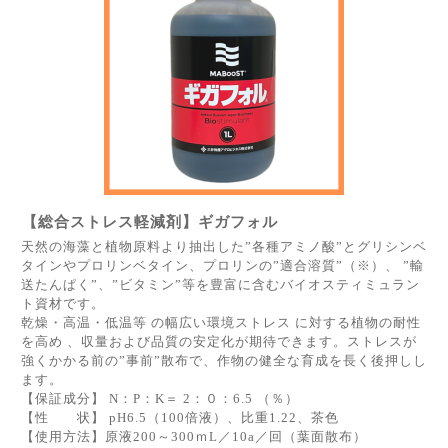
【総合ストレス軽減剤】ギガフォル
天然の海藻と植物原料より抽出した”各種アミノ酸”とグリシンベ
タインやプロリンベタイン、プロリンの”適合溶質”（※）、 ”輸
送たんぱく”、”ビタミン”等を豊富に含むバイオスティミュラン
ト資材です。
乾燥・高温・低温等 の幅広い環境ストレス に対する植物の耐性
を高め 、収量および品質の安定化が期待できます。ストレスが
強くかかる前の”事前”散布で、作物の健全な育成を長く後押しし
ます。
【保証成分】 N：P：K＝ 2：０：6.5 （％）
【性 状】 pH6.5（100倍液）、比重1.22、茶色
【使用方法】原液200～300ｍL／10a／回（葉面散布）