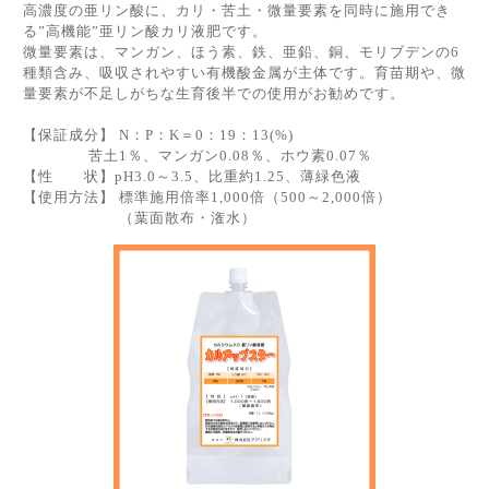
高濃度の亜リン酸に、カリ・苦土・微量要素を同時に施用でき
る”高機能”亜リン酸カリ液肥です。
微量要素は、マンガン、ほう素、鉄、亜鉛、銅、モリブデンの6
種類含み、吸収されやすい有機酸金属が主体です。育苗期や、微
量要素が不足しがちな生育後半での使用がお勧めです。
【保証成分】 N：P：K＝0：19：13(%)
苦土1％、マンガン0.08％、ホウ素0.07％
【性 状】pH3.0～3.5、比重約1.25、薄緑色液
【使用方法】
標準施用倍率1,000倍（500～2,000倍）
（葉面散布・潅水）