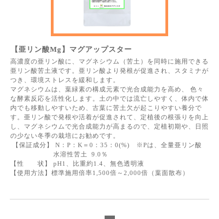
【亜リン酸Mg】マグアップスター
高濃度の亜リン酸に、マグネシウム（苦土）を同時に施用できる
亜リン酸苦土液です。亜リン酸より発根が促進され、スタミナが
つき、環境ストレスを緩和します。
マグネシウムは、葉緑素の構成元素で光合成能力を高め、 色々
な酵素反応を活性化します。土の中では流亡しやすく、体内で体
内でも移動しやすいため、古葉に苦土欠が起こりやすい養分で
す。亜リン酸で発根や活着が促進されて、定植後の根張りを向上
し、マグネシウムで光合成能力が高まるので、定植初期や、日照
の少ない冬季の栽培にお勧めです。
【保証成分】 N：P：K＝0：35：0(%) ※Pは、全量亜リン酸
水溶性苦土 9.0％
【性 状】 pH1、比重約1.4、無色透明液
【使用方法】標準施用倍率1,500倍～2,000倍（葉面散布）