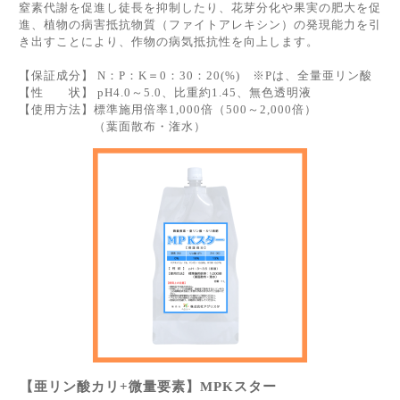
窒素代謝を促進し徒長を抑制したり、花芽分化や果実の肥大を促
進、植物の病害抵抗物質（ファイトアレキシン）の発現能力を引
き出すことにより、作物の病気抵抗性を向上します。
【保証成分】 N：P：K＝0：30：20(%) ※Pは、全量亜リン酸
【性 状】 pH4.0～5.0、比重約1.45、無色透明液
【使用方法】標準施用倍率1,000倍（500～2,000倍）
（葉面散布・潅水）
【亜リン酸カリ+微量要素】MPKスター