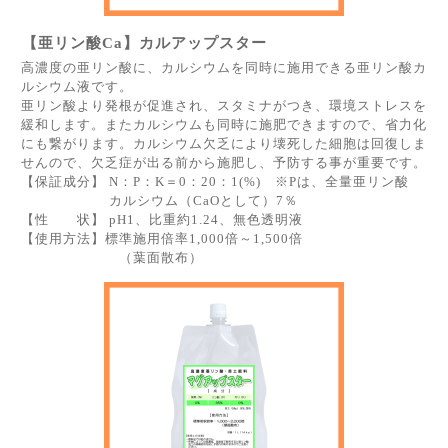
【亜リン酸Ca】カルアップスター
高濃度の亜リン酸に、カルシウムを同時に施用できる亜リン酸カ
ルシウム液です。
亜リン酸より発根が促進され、スタミナがつき、環境ストレスを
緩和します。またカルシウムも同時に施肥できますので、省力化
にも繋がります。カルシウム欠乏により壊死した細胞は回復しま
せんので、欠乏症が出る前から施肥し、予防する事が重要です。
【保証成分】 N：P：K＝0：20：1(%) ※Pは、全量亜リン酸
カルシウム（CaOとして）7％
【性 状】 pH1、比重約1.24、無色透明液
【使用方法】標準施用倍率1,000倍～1,500倍
（葉面散布）