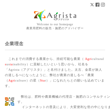
Welcome to our homepage
農業用肥料の販売・施肥のアドバイザー
企業理念
これまでの消費する農業から、持続可能な農業（
Agri
cultural
s
us
ta
inability）に貢献したいという思いから、社名を
「Agrista（アグリスタ）」と名付けました。太古、金星が旅人
の道しるべになったように、弊社が農業の道しるべ「農業
（
Agri
culture）の星（
Sta
r）」になれたらとの願いも込めていま
す。
弊社は、肥料や農業機械の代理店・施肥のコンサルティン
す。
インターネットの普及により、大変便利な世の中になり